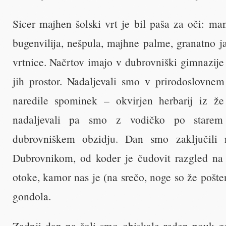
Sicer majhen šolski vrt je bil paša za oči: ma
bugenvilija, nešpula, majhne palme, granatno ja
vrtnice. Načrtov imajo v dubrovniški gimnazije
jih prostor. Nadaljevali smo v prirodoslovne
naredile spominek – okvirjen herbarij iz že p
nadaljevali pa smo z vodičko po stare
dubrovniškem obzidju. Dan smo zaključili 
Dubrovnikom, od koder je čudovit razgled na 
otoke, kamor nas je (na srečo, noge so že pošten
gondola.
Zadnji dan na šoli smo obiskale reden pouk gos