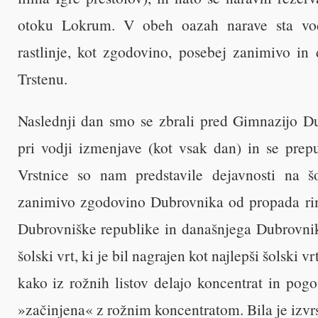
otoku Lokrum. V obeh oazah narave sta vodi
rastlinje, kot zgodovino, posebej zanimivo in 
Trstenu.
Naslednji dan smo se zbrali pred Gimnazijo Du
pri vodji izmenjave (kot vsak dan) in se prepu
Vrstnice so nam predstavile dejavnosti na šo
zanimivo zgodovino Dubrovnika od propada rim
Dubrovniške republike in današnjega Dubrovnik
šolski vrt, ki je bil nagrajen kot najlepši šolski 
kako iz rožnih listov delajo koncentrat in pogost
»začinjena« z rožnim koncentratom. Bila je izvr