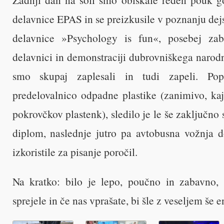
delavnice EPAS in se preizkusile v poznanju dejs
delavnice »Psychology is fun«, posebej za
delavnici in demonstraciji dubrovniškega narod
smo skupaj zaplesali in tudi zapeli. Po
predelovalnico odpadne plastike (zanimivo, kaj
pokrovčkov plastenk), sledilo je le še zaključno
diplom, naslednje jutro pa avtobusna vožnja 
izkoristile za pisanje poročil.
Na kratko: bilo je lepo, poučno in zabavno, 
sprejele in če nas vprašate, bi šle z veseljem še e