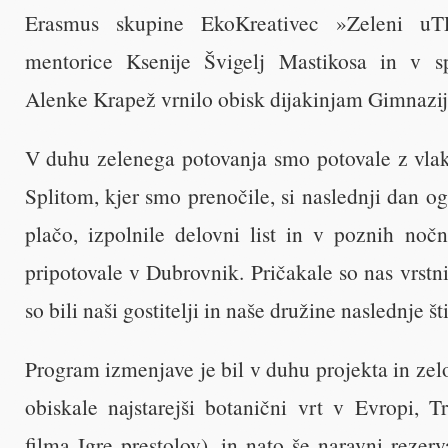
Erasmus skupine EkoKreativec »Zeleni u
mentorice Ksenije Švigelj Mastikosa in v sp
Alenke Krapež vrnilo obisk dijakinjam Gimnazi
V duhu zelenega potovanja smo potovale z vla
Splitom, kjer smo prenočile, si naslednji dan o
plačo, izpolnile delovni list in v poznih no
pripotovale v Dubrovnik. Pričakale so nas vrstnic
so bili naši gostitelji in naše družine naslednje šti
Program izmenjave je bil v duhu projekta in zelo
obiskale najstarejši botanični vrt v Evropi, Tr
filma Igre prestolov), in nato še naravni rezerv