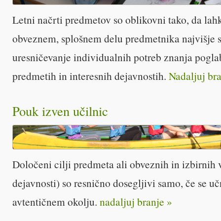
Letni načrti predmetov so oblikovni tako, da lah
obveznem, splošnem delu predmetnika najvišje s
uresničevanje individualnih potreb znanja poglabl
predmetih in interesnih dejavnostih.
Nadaljuj bra
Pouk izven učilnic
Določeni cilji predmeta ali obveznih in izbirnih 
dejavnosti) so resnično dosegljivi samo, če se uč
avtentičnem okolju.
nadaljuj branje »