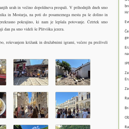
br
ranjih urah in večino dopoldneva prespali. V prihodnjih dneh smo
Hr
vnika in Mostarja, na poti do posameznega mesta pa še dolino in
prekrasno pokrajino, ki nam je lepšala potovanje. Četrtek smo
Ev
ji dan pa smo videli še Plitviška jezera.
Če
ge
sbo, reševanjem križank in družabnimi igrami, večere pa preživeli
Er
na
IP
Za
Er
Za
Ra
Br
Ob
Ra