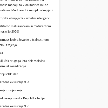
onasti medalji za Vida Kodriča in Leo
vatin na Mednarodni kemijski olimpijadi
ropska olimpijada v umetni inteligenci
stitamo maturantkam in maturantom
neracije 2026!
asmus+ izobraževanje o trajnostnem
činu življenja
hO
ključek drugega leta dela v okviru
asmus+ akreditacije
dnji šolski dan
zredna ekskurzija 3. e
anje - moje sanje
isk veleposlanika Republike Indije
zredna ekskurzija 3. c