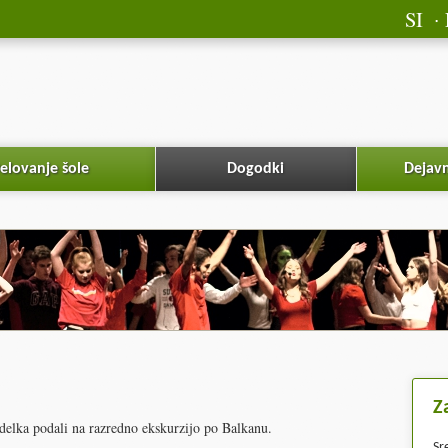
SI
elovanje šole
Dogodki
Dejavn
Z
ddelka podali na razredno ekskurzijo po Balkanu.
Sr