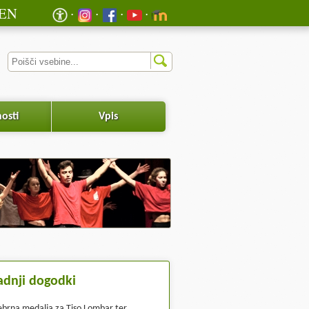
EN
osti
Vpis
adnji dogodki
ebrna medalja za Tiso Lombar ter