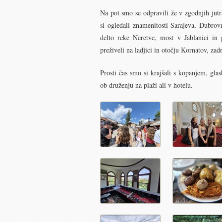
Na pot smo se odpravili že v zgodnjih jut
si ogledali znamenitosti Sarajeva, Dubro
delto reke Neretve, most v Jablanici in 
preživeli na ladjici in otočju Kornatov, zadn
Prosti čas smo si krajšali s kopanjem, gla
ob druženju na plaži ali v hotelu.