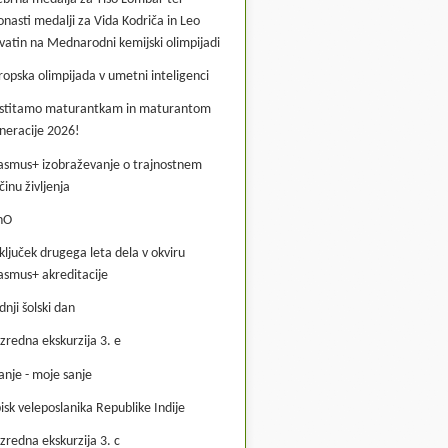
onasti medalji za Vida Kodriča in Leo
vatin na Mednarodni kemijski olimpijadi
ropska olimpijada v umetni inteligenci
stitamo maturantkam in maturantom
neracije 2026!
asmus+ izobraževanje o trajnostnem
činu življenja
hO
ključek drugega leta dela v okviru
asmus+ akreditacije
dnji šolski dan
zredna ekskurzija 3. e
anje - moje sanje
isk veleposlanika Republike Indije
zredna ekskurzija 3. c