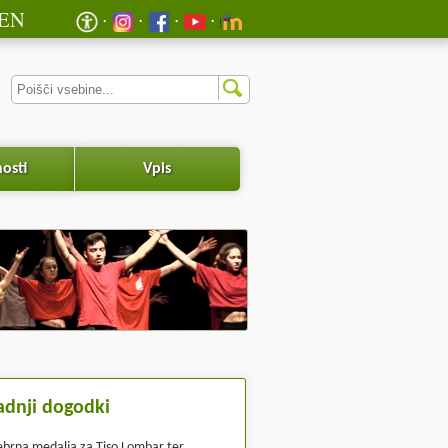
EN
osti
Vpis
adnji dogodki
ebrna medalja za Tiso Lombar ter