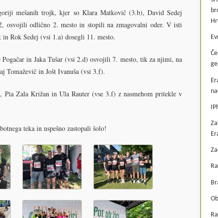
br
goriji mešanih trojk, kjer so Klara Matkovič (3.b), David Sedej
Hr
, osvojili odlično 2. mesto in stopili na zmagovalni oder. V isti
 in Rok Sedej (vsi 1.a) dosegli 11. mesto.
Ev
Če
ogačar in Jaka Tušar (vsi 2.d) osvojili 7. mesto, tik za njimi, na
ge
aj Tomaževič in Jošt Ivanuša (vsi 3.f).
Er
na
n, Pia Zala Križan in Ula Rauter (vse 3.f) z nasmehom pritekle v
IP
Za
obotnega teka in uspešno zastopali šolo!
Er
Za
Ra
Br
Ob
Ra