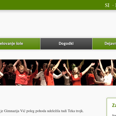
SI
elovanje šole
Dogodki
Dejavn
Z
 je Gimnazija Vič poleg pohoda udeležila tudi Teka trojk.
Sr