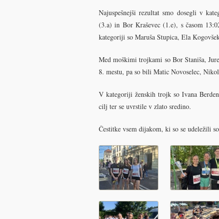
Najuspešnejši rezultat smo dosegli v kate
(3.a) in Bor Kraševec (1.e), s časom 13:02
kategoriji so Maruša Stupica, Ela Kogovšek
Med moškimi trojkami so Bor Staniša, Jure P
8. mestu, pa so bili Matic Novoselec, Nikol
V kategoriji ženskih trojk so Ivana Berde
cilj ter se uvrstile v zlato sredino.
Čestitke vsem dijakom, ki so se udeležili s