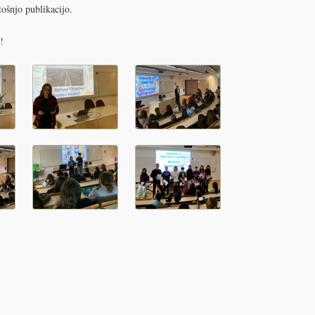
tošnjo publikacijo.
!