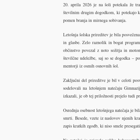
20. aprila 2026 je na šoli potekala že tra
številnim drugim dogodkom, ki potekajo ko
pomen branja in mirnega sobivanja.
Letošnja šolska prireditev je bila posveče
in glasbe. Zelo raznolik in bogat program,
občinstvo povezal z noto sožitja in motom
številčne udeležbe, saj so se dogodka – po
mentorji iz osmih osnovnih šol.
Zaključni del prireditve je bil v celoti p
sodelovali na letošnjem natečaju Gimnazi
izkazali, je ob tej priložnosti prejelo tudi 
Osrednja osebnost letošnjega natečaja je bil
smrti. Besede, vzete iz naslovov njenih kr
zapis kratkih zgodb, ki niso smele presegat