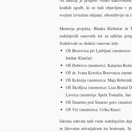
Na natečaj je prispelo veliko kakovostnih
kratkih zgodb, ki so tudi objavljene v pu
svojimi izvirnimi idejami, ubeseditvijo in 
Mentorja projekta, Blanka Klobučar in 
sodelujočih osnovnih šol za odlične pris
Sodelovale so sledeče osnovne šole:
OŠ Brezovica pri Ljubljani (mentorice:
Intihar Klančar)
OŠ Dobrova (mentorici: Katarina Rožma
OŠ dr. Ivana Korošca Borovnica (mentor
OŠ Kolezija (mentorica: Maja Rebernik
OŠ Škofljica (mentorice: Liza Bratuž D
Lavrica (mentorja: Špela Tomažin, Jan
OŠ Šmartno pod Šmarno goro (mentoric
OŠ Vič (mentorica: Urška Knez)
Iskrena zahvala tudi vsem sodelujočim di
in likovnim ustvarjalcem ter hostesam. In 