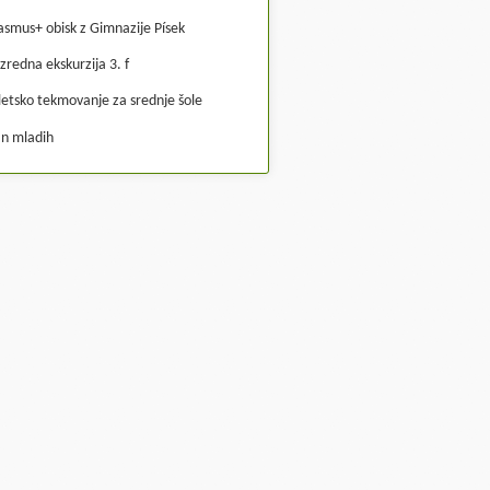
asmus+ obisk z Gimnazije Písek
zredna ekskurzija 3. f
letsko tekmovanje za srednje šole
n mladih