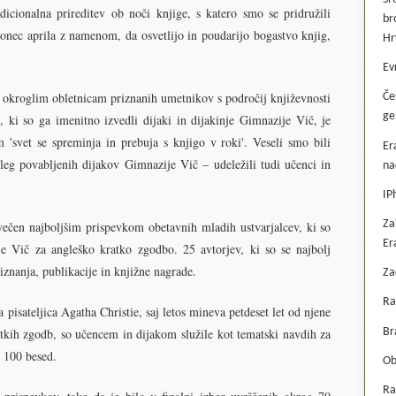
dicionalna prireditev ob noči knjige, s katero smo se pridružili
br
nec aprila z namenom, da osvetlijo in poudarijo bogastvo knjig,
Hr
Ev
na okroglim obletnicam priznanih umetnikov s področij književnosti
Če
ge
 ki so ga imenitno izvedli dijaki in dijakinje Gimnazije Vič, je
 'svet se spreminja in prebuja s knjigo v roki'. Veseli smo bili
Er
leg povabljenih dijakov Gimnazije Vič – udeležili tudi učenci in
na
IP
Za
osvečen najboljšim prispevkom obetavnih mladih ustvarjalcev, ki so
Er
je Vič za angleško kratko zgodbo. 25 avtorjev, ki so se najbolj
priznanja, publikacije in knjižne nagrade.
Za
Ra
a pisateljica Agatha Christie, saj letos mineva petdeset let od njene
Br
atkih zgodb, so učencem in dijakom služile kot tematski navdih za
i 100 besed.
Ob
Ra