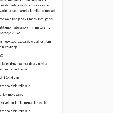
onasti medalji za Vida Kodriča in Leo
vatin na Mednarodni kemijski olimpijadi
ropska olimpijada v umetni inteligenci
stitamo maturantkam in maturantom
neracije 2026!
asmus+ izobraževanje o trajnostnem
činu življenja
hO
ključek drugega leta dela v okviru
asmus+ akreditacije
dnji šolski dan
zredna ekskurzija 3. e
anje - moje sanje
isk veleposlanika Republike Indije
zredna ekskurzija 3. c