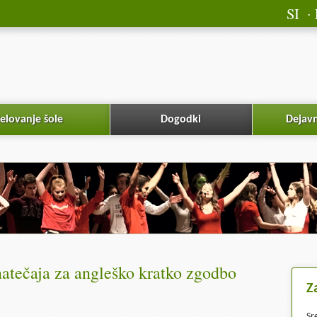
SI
elovanje šole
Dogodki
Dejavn
natečaja za angleško kratko zgodbo
Z
Sr