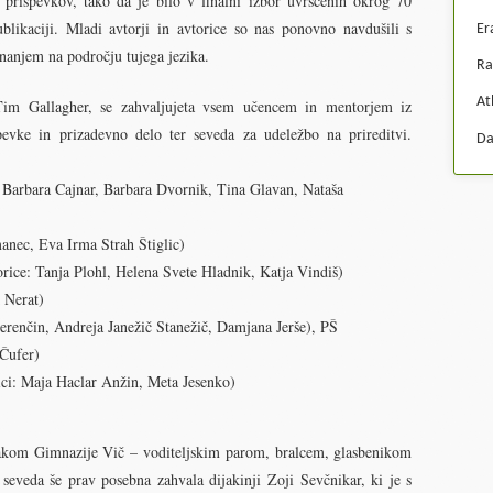
 prispevkov, tako da je bilo v finalni izbor uvrščenih okrog 70
blikaciji. Mladi avtorji in avtorice so nas ponovno navdušili s
Er
znanjem na področju tujega jezika.
Ra
At
Tim Gallagher, se zahvaljujeta vsem učencem in mentorjem iz
pevke in prizadevno delo ter seveda za udeležbo na prireditvi.
Da
 Barbara Cajnar, Barbara Dvornik, Tina Glavan, Nataša
nec, Eva Irma Strah Štiglic)
ice: Tanja Plohl, Helena Svete Hladnik, Katja Vindiš)
 Nerat)
erenčin, Andreja Janežič Stanežič, Damjana Jerše), PŠ
 Čufer)
i: Maja Haclar Anžin, Meta Jesenko)
jakom Gimnazije Vič – voditeljskim parom, bralcem, glasbenikom
seveda še prav posebna zahvala dijakinji Zoji Sevčnikar, ki je s