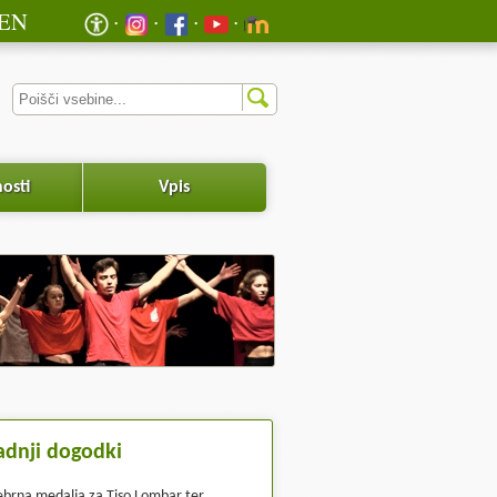
EN
osti
Vpis
adnji dogodki
ebrna medalja za Tiso Lombar ter