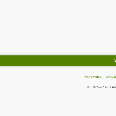
Predstavitev
Delovan
© 1995—2026
Gim