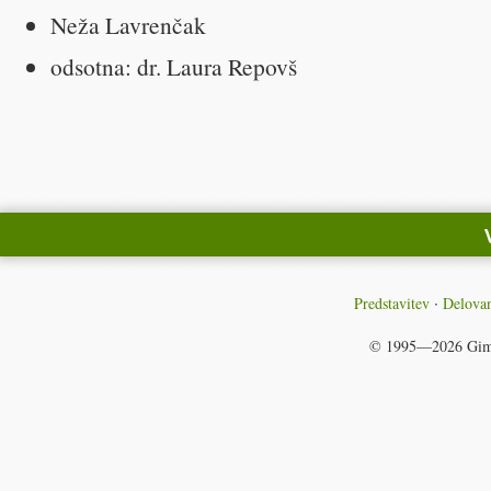
Neža Lavrenčak
odsotna: dr. Laura Repovš
Predstavitev
Delovan
© 1995—2026
Gim