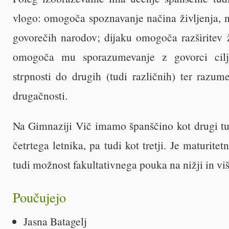
vlogo: omogoča spoznavanje načina življenja, n
govorečih narodov; dijaku omogoča razširitev ž
omogoča mu sporazumevanje z govorci cilj
strpnosti do drugih (tudi različnih) ter razum
drugačnosti.
Na Gimnaziji Vič imamo španščino kot drugi tuj
četrtega letnika, pa tudi kot tretji. Je maturite
tudi možnost fakultativnega pouka na nižji in višj
Poučujejo
Jasna Batagelj