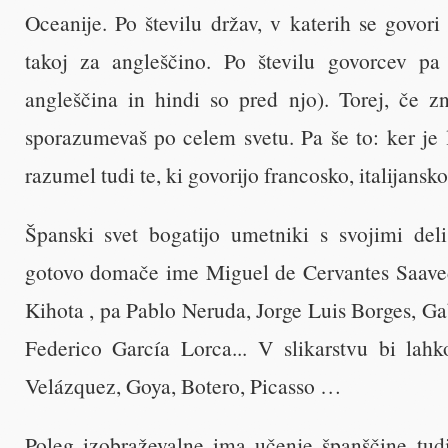
Oceanije. Po številu držav, v katerih se govori 
takoj za angleščino. Po številu govorcev pa j
angleščina in hindi so pred njo). Torej, če z
sporazumevaš po celem svetu. Pa še to: ker je 
razumel tudi te, ki govorijo francosko, italijansko
Španski svet bogatijo umetniki s svojimi deli
gotovo domače ime Miguel de Cervantes Saaved
Kihota , pa Pablo Neruda, Jorge Luis Borges, G
Federico García Lorca... V slikarstvu bi lah
Velázquez, Goya, Botero, Picasso …
Poleg izobraževalne ima učenje španščine t