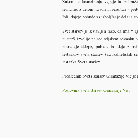
Zakonu o financiranju vzgoje in izobražev
seznanijo z delom na šoli in rezultati v pre
šoli, dajejo pobude za izboljšanje dela in s
Svet staršev je sestavljen tako, da ima v 
ju starši izvolijo na roditeljskem sestanku 
posreduje sklepe, pobude in ideje z rodi
sestankov sveta staršev (na roditeljskih s
sestanka Sveta staršev.
Predsednik Sveta staršev Gimnazije Vič je 
Poslovnik sveta staršev Gimnazije Vič.