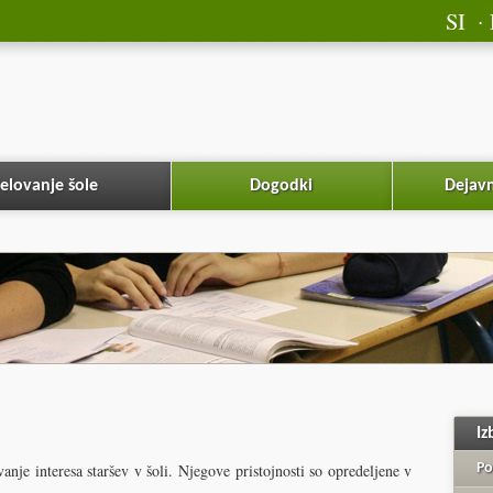
SI
elovanje šole
Dogodki
Dejavn
Iz
anje interesa staršev v šoli. Njegove pristojnosti so opredeljene v
Po