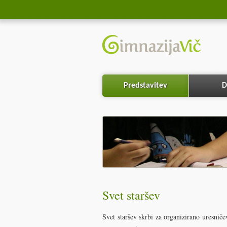
Predstavitev
D
Svet staršev
Svet staršev skrbi za organizirano uresničev