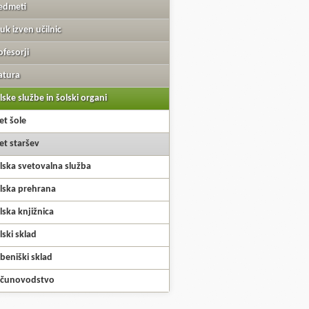
edmeti
uk izven učilnic
ofesorji
tura
lske službe in šolski organi
et šole
et staršev
lska svetovalna služba
lska prehrana
lska knjižnica
lski sklad
beniški sklad
čunovodstvo