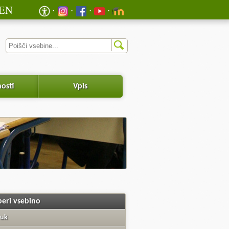
EN
osti
Vpis
beri vsebino
uk