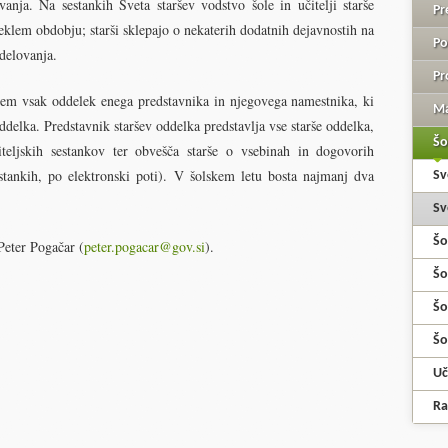
anja. Na sestankih Sveta staršev vodstvo šole in učitelji starše
Pr
teklem obdobju; starši sklepajo o nekaterih dodatnih dejavnostih na
Po
odelovanja.
Pr
njem vsak oddelek enega predstavnika in njegovega namestnika, ki
Ma
oddelka. Predstavnik staršev oddelka predstavlja vse starše oddelka,
Šo
teljskih sestankov ter obvešča starše o vsebinah in dogovorih
estankih, po elektronski poti). V šolskem letu bosta najmanj dva
Sv
Sv
Šo
Peter Pogačar (
peter.pogacar@gov.si
).
Šo
Šo
Šo
Uč
Ra